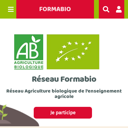
FORMABIO
R
e
c
h
e
r
c
h
e
r
Réseau Formabio
Réseau Agriculture biologique de l'enseignement
agricole
Je participe