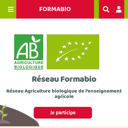
FORMABIO
R
e
c
h
e
r
c
h
e
r
Réseau Formabio
Réseau Agriculture biologique de l'enseignement
agricole
Je participe