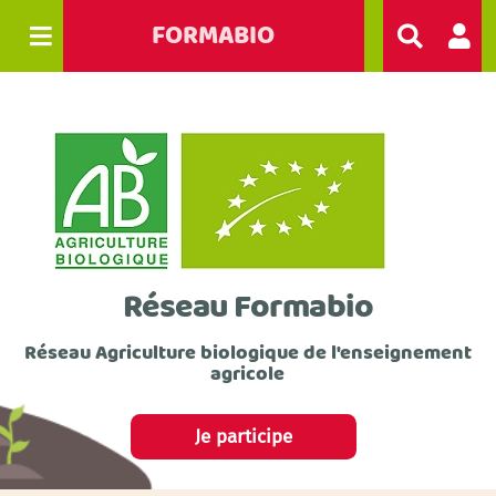
FORMABIO
R
e
c
h
e
r
c
h
e
r
Réseau Formabio
Réseau Agriculture biologique de l'enseignement
agricole
Je participe