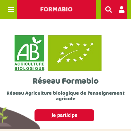
FORMABIO
R
e
c
h
e
r
c
h
e
r
Réseau Formabio
Réseau Agriculture biologique de l'enseignement
agricole
Je participe