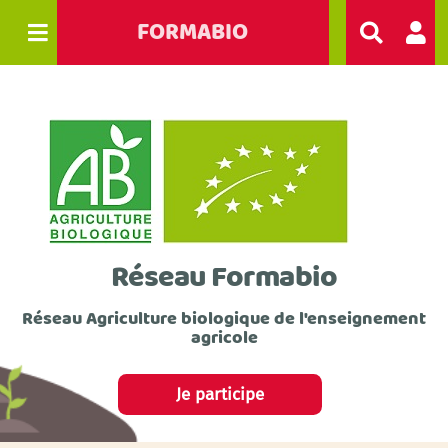
FORMABIO
R
e
c
h
e
r
c
h
e
r
Réseau Formabio
Réseau Agriculture biologique de l'enseignement
agricole
Je participe