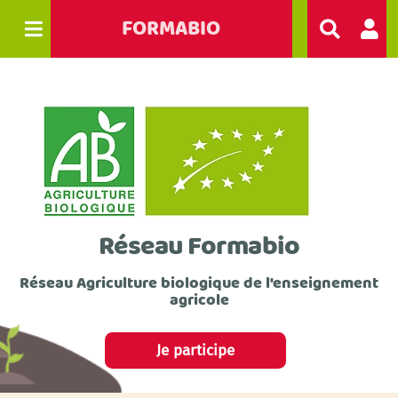
FORMABIO
R
e
c
h
e
r
c
h
e
r
Réseau Formabio
Réseau Agriculture biologique de l'enseignement
agricole
Je participe