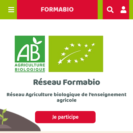
FORMABIO
R
e
c
h
e
r
c
h
e
r
Réseau Formabio
Réseau Agriculture biologique de l'enseignement
agricole
Je participe