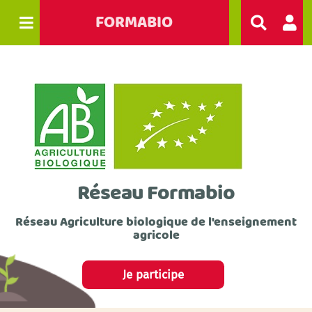
FORMABIO
R
e
c
h
e
r
c
h
e
r
Réseau Formabio
Réseau Agriculture biologique de l'enseignement
agricole
Je participe