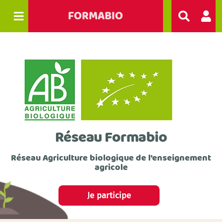
FORMABIO
R
e
c
h
e
r
c
h
e
r
Réseau Formabio
Réseau Agriculture biologique de l'enseignement
agricole
Je participe