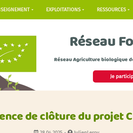
NSEIGNEMENT
EXPLOITATIONS
RESSOURCES
Réseau F
Réseau Agriculture biologique d
Je partici
ence de clôture du projet 
28.04.2025 -
JulienLeroy