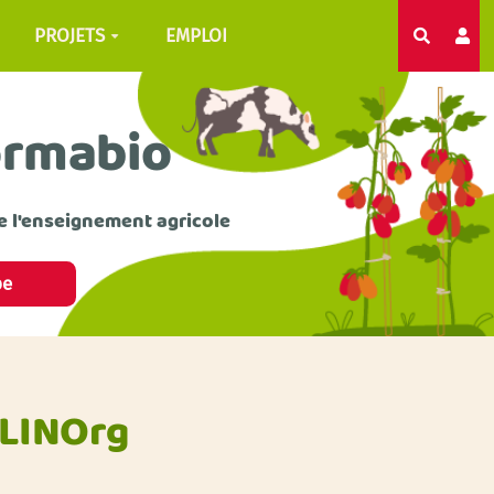
PROJETS
EMPLOI
Recherc
ormabio
e l'enseignement agricole
pe
CLINOrg