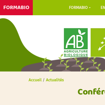
FORMABIO
FORMABIO
E
Accueil
/
Actualités
Confér