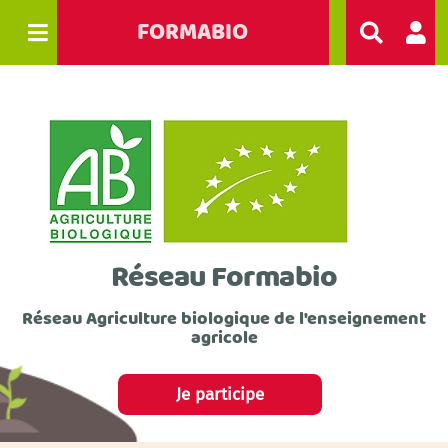
FORMABIO
R
e
c
h
e
r
c
h
e
r
Réseau Formabio
Réseau Agriculture biologique de l'enseignement
agricole
Je participe