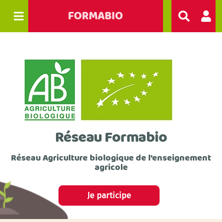
FORMABIO
R
e
c
h
e
r
c
h
e
r
Réseau Formabio
Réseau Agriculture biologique de l'enseignement
agricole
Je participe