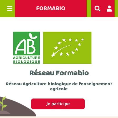
FORMABIO
R
e
c
h
e
r
c
h
e
r
Réseau Formabio
Réseau Agriculture biologique de l'enseignement
agricole
Je participe