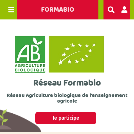
FORMABIO
R
e
c
h
e
r
c
h
e
r
Réseau Formabio
Réseau Agriculture biologique de l'enseignement
agricole
Je participe