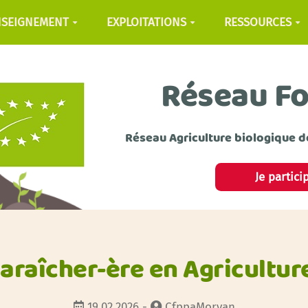
NSEIGNEMENT
EXPLOITATIONS
RESSOURCES
Réseau F
Réseau Agriculture biologique d
Je partici
Maraîcher-ère en Agricultur
19.02.2026 -
CfppaMorvan