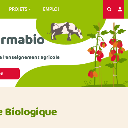
PROJETS
EMPLOI
Recherc
ormabio
e l'enseignement agricole
pe
e Biologique