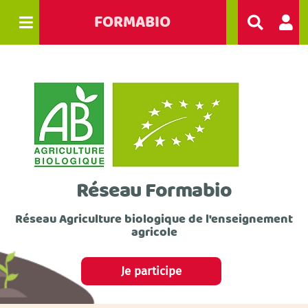
FORMABIO
R
e
c
h
e
r
c
h
e
r
Réseau Formabio
Réseau Agriculture biologique de l'enseignement
agricole
Je participe