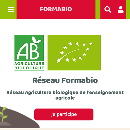
FORMABIO
R
e
c
h
e
r
c
h
e
r
Réseau Formabio
Réseau Agriculture biologique de l'enseignement
agricole
Je participe