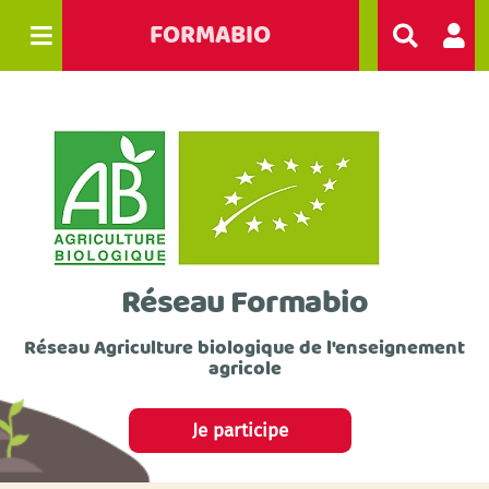
FORMABIO
R
e
c
h
e
r
c
h
e
r
Réseau Formabio
Réseau Agriculture biologique de l'enseignement
agricole
Je participe