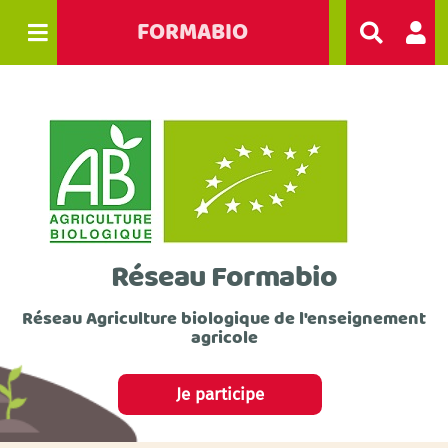
FORMABIO
R
e
c
h
e
r
c
h
e
r
Réseau Formabio
Réseau Agriculture biologique de l'enseignement
agricole
Je participe