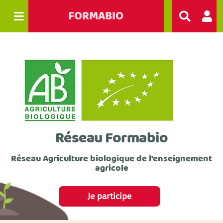
FORMABIO
R
e
c
h
e
r
c
h
e
r
Réseau Formabio
Réseau Agriculture biologique de l'enseignement
agricole
Je participe