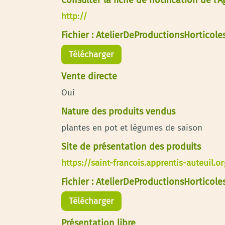
Consulter la fiche de notification de l'
http://
Fichier : AtelierDeProductionsHorticol
Télécharger
Vente directe
Oui
Nature des produits vendus
plantes en pot et légumes de saison
Site de présentation des produits
https://saint-francois.apprentis-auteuil.o
Fichier : AtelierDeProductionsHortico
Télécharger
Présentation libre