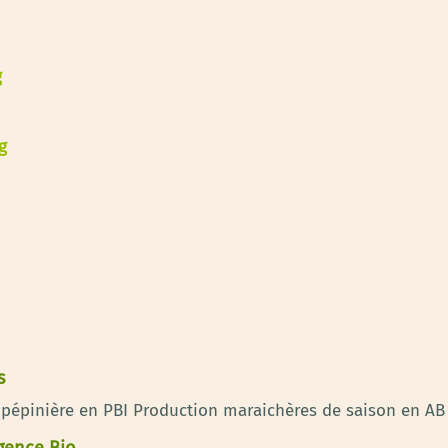
g
g
s
t pépinière en PBI Production maraichères de saison en AB