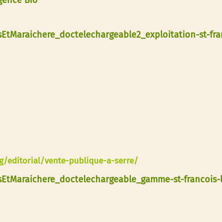
Agence Bio
esEtMaraichere_doctelechargeable2_exploitation-st-fr
rg/editorial/vente-publique-a-serre/
lesEtMaraichere_doctelechargeable_gamme-st-francois-