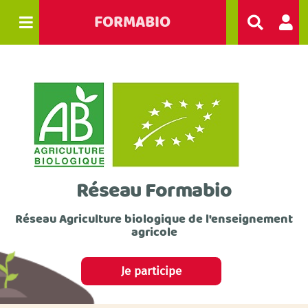
FORMABIO
R
e
c
h
e
r
c
h
e
r
Réseau Formabio
Réseau Agriculture biologique de l'enseignement
agricole
Je participe