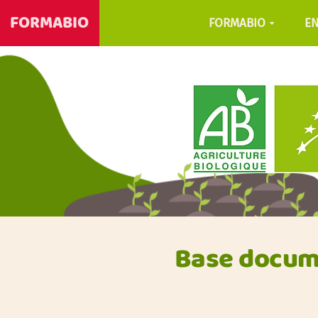
FORMABIO
FORMABIO
E
Base docume