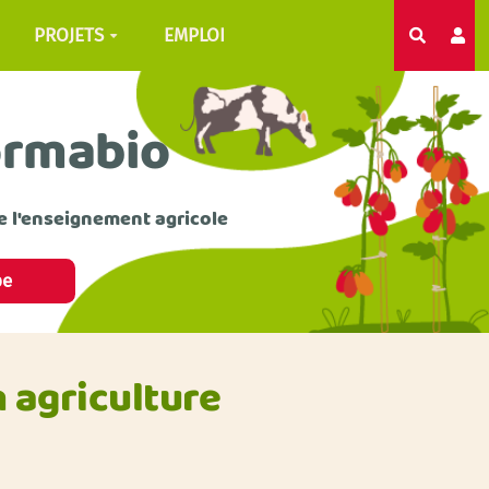
PROJETS
EMPLOI
Recherc
ormabio
e l'enseignement agricole
pe
 agriculture