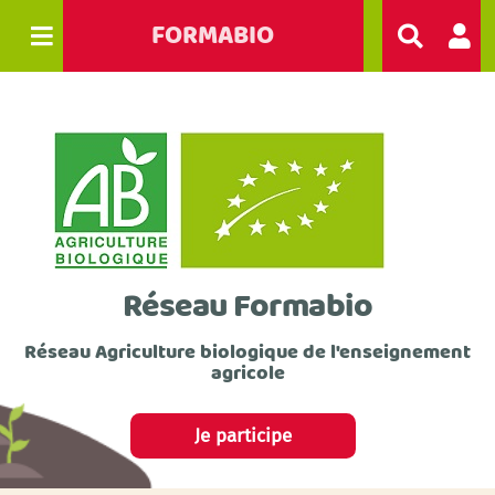
FORMABIO
R
e
c
h
e
r
c
h
e
r
Réseau Formabio
Réseau Agriculture biologique de l'enseignement
agricole
Je participe