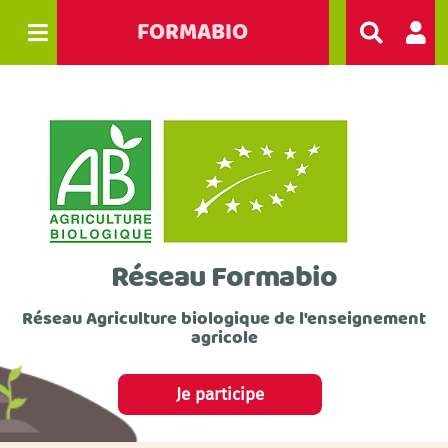
FORMABIO
R
e
c
h
e
r
c
h
e
r
Réseau Formabio
Réseau Agriculture biologique de l'enseignement
agricole
Je participe