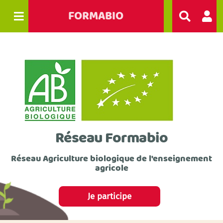
FORMABIO
R
e
c
h
e
r
c
h
e
r
Réseau Formabio
Réseau Agriculture biologique de l'enseignement
agricole
Je participe