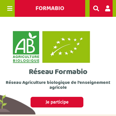
FORMABIO
R
e
c
h
e
r
c
h
e
r
Réseau Formabio
Réseau Agriculture biologique de l'enseignement
agricole
Je participe