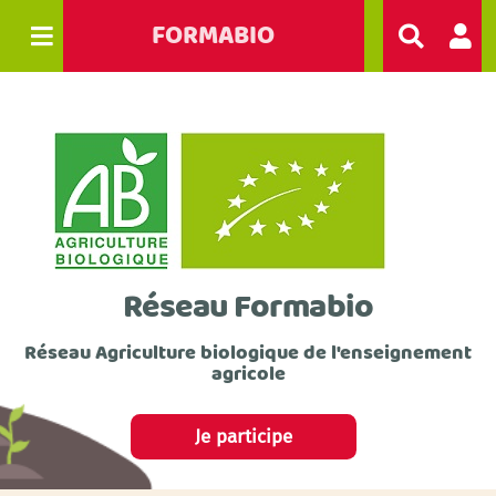
FORMABIO
R
e
c
h
e
r
c
h
e
r
Réseau Formabio
Réseau Agriculture biologique de l'enseignement
agricole
Je participe