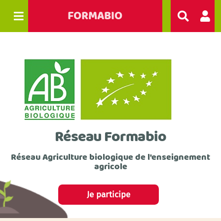
FORMABIO
R
e
c
h
e
r
c
h
e
r
Réseau Formabio
Réseau Agriculture biologique de l'enseignement
agricole
Je participe