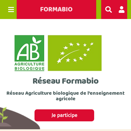
FORMABIO
R
e
c
h
e
r
c
h
e
r
Réseau Formabio
Réseau Agriculture biologique de l'enseignement
agricole
Je participe