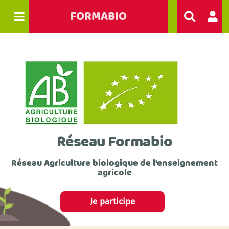
FORMABIO
R
e
c
h
e
r
c
h
e
r
Réseau Formabio
Réseau Agriculture biologique de l'enseignement
agricole
Je participe