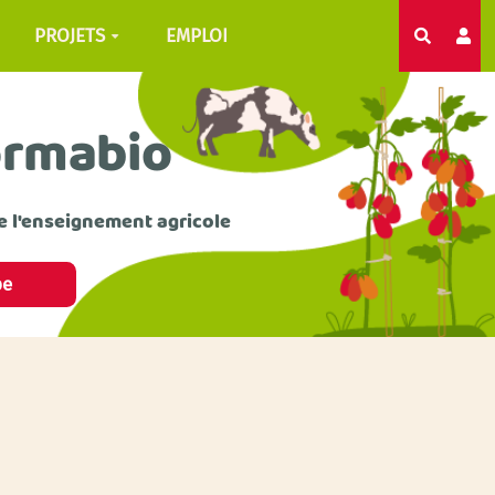
PROJETS
EMPLOI
Recherc
ormabio
e l'enseignement agricole
pe