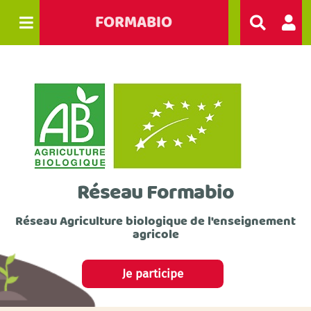
FORMABIO
R
e
c
h
e
r
c
h
e
r
Réseau Formabio
Réseau Agriculture biologique de l'enseignement
agricole
Je participe