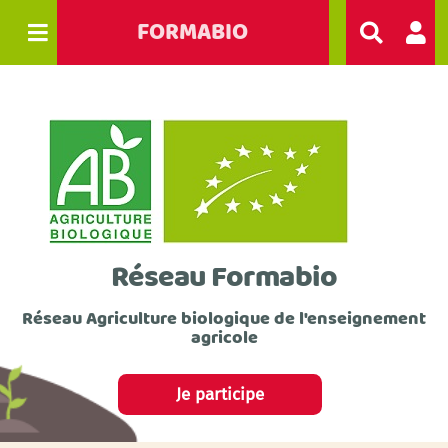
FORMABIO
R
e
c
h
e
r
c
h
e
r
Réseau Formabio
Réseau Agriculture biologique de l'enseignement
agricole
Je participe