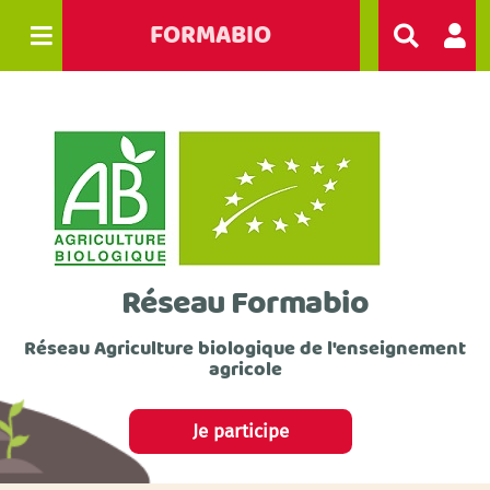
FORMABIO
R
e
c
h
e
r
c
h
e
r
Réseau Formabio
Réseau Agriculture biologique de l'enseignement
agricole
Je participe