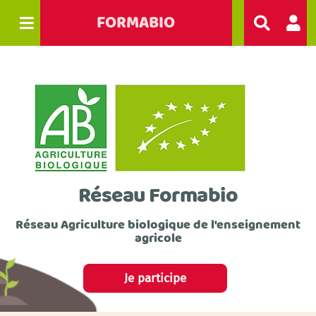
FORMABIO
R
e
c
h
e
r
c
h
e
r
Réseau Formabio
Réseau Agriculture biologique de l'enseignement
agricole
Je participe