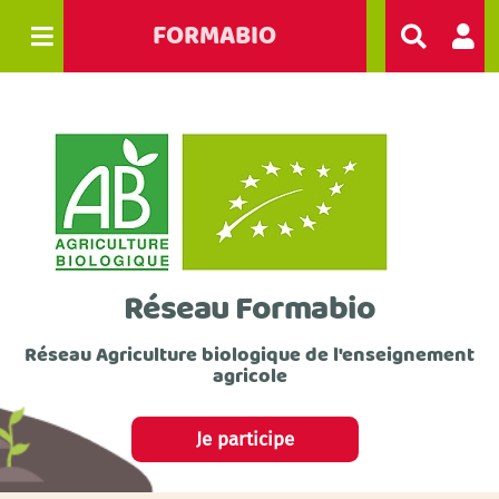
FORMABIO
R
e
c
h
e
r
c
h
e
r
Réseau Formabio
Réseau Agriculture biologique de l'enseignement
agricole
Je participe