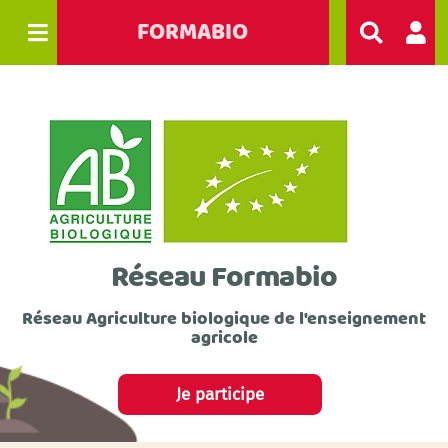
FORMABIO
R
e
c
h
e
r
c
h
e
r
Réseau Formabio
Réseau Agriculture biologique de l'enseignement
agricole
Je participe