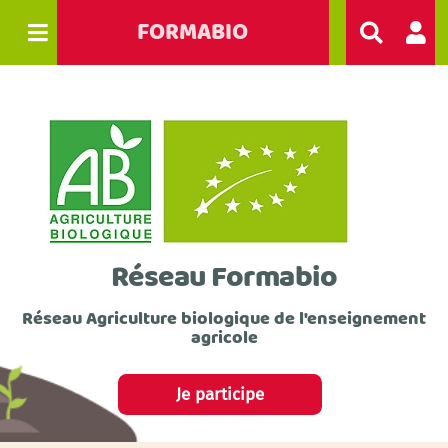
FORMABIO
R
e
c
h
e
r
c
h
e
r
Réseau Formabio
Réseau Agriculture biologique de l'enseignement
agricole
Je participe