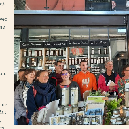
e).
avec
ène
on.
l de
s :
,
ts