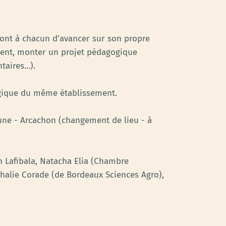
ront à chacun d'avancer sur son propre
sement, monter un projet pédagogique
aires...).
ogique du même établissement.
une - Arcachon (changement de lieu - à
n Lafibala, Natacha Elia (Chambre
thalie Corade (de Bordeaux Sciences Agro),