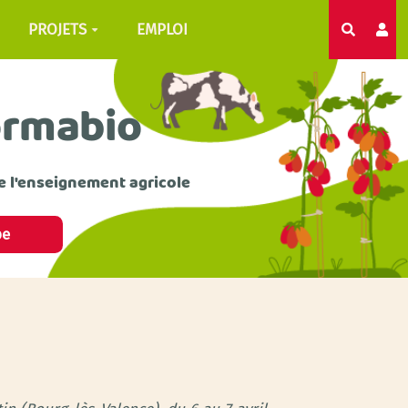
PROJETS
EMPLOI
Recherc
ormabio
e l'enseignement agricole
pe