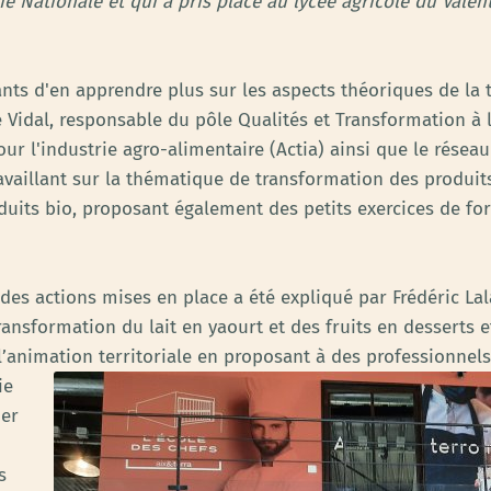
e Nationale et qui a pris place au lycée agricole du Valent
pants d'en apprendre plus sur les aspects théoriques de la
 Vidal, responsable du pôle Qualités et Transformation à l
ur l'industrie agro-alimentaire (Actia) ainsi que le résea
ravaillant sur la thématique de transformation des produi
duits bio, proposant également des petits exercices de fo
 des actions mises en place a été expliqué par Frédéric Lal
ransformation du lait en yaourt et des fruits en desserts e
l’animation territoriale en proposant à des professionnels
ie
ier
s