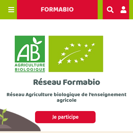
FORMABIO
R
e
c
h
e
r
c
h
e
r
Réseau Formabio
Réseau Agriculture biologique de l'enseignement
agricole
Je participe