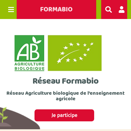
FORMABIO
R
e
c
h
e
r
c
h
e
r
Réseau Formabio
Réseau Agriculture biologique de l'enseignement
agricole
Je participe