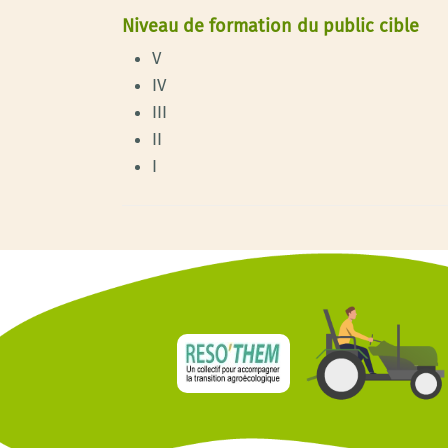
Niveau de formation du public cible
V
IV
III
II
I