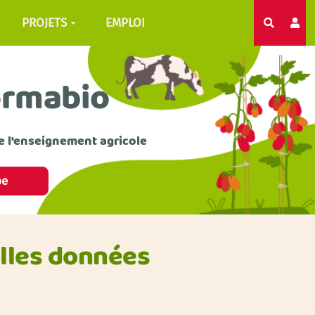
PROJETS
EMPLOI
Recherc
ormabio
e l'enseignement agricole
pe
elles données