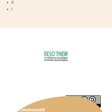
II
I
Communauté