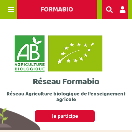
FORMABIO
R
e
c
h
e
r
c
h
e
r
Réseau Formabio
Réseau Agriculture biologique de l'enseignement
agricole
Je participe