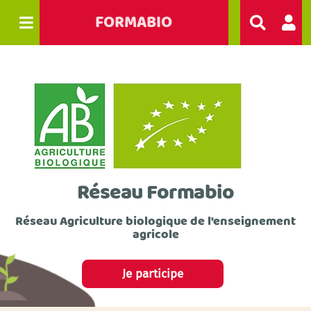
FORMABIO
R
e
c
h
e
r
c
h
e
r
Réseau Formabio
Réseau Agriculture biologique de l'enseignement
agricole
Je participe