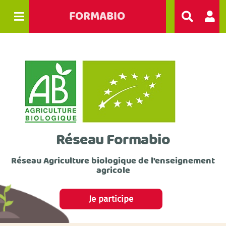
FORMABIO
R
e
c
h
e
r
c
h
e
r
Réseau Formabio
Réseau Agriculture biologique de l'enseignement
agricole
Je participe