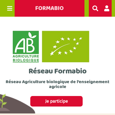
FORMABIO
R
e
c
h
e
r
c
h
e
r
Réseau Formabio
Réseau Agriculture biologique de l'enseignement
agricole
Je participe