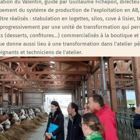
itation du Valentin, guidé par Guillaume Fichepoil, directe
ppement du système de production de l’exploitation en AB, 
re réalisés : stabulation en logettes, silos, cuve à lisier
 progressivement par une unité de transformation qui perm
ts (desserts, confitures…) commercialisés à la boutique et
ue donne aussi lieu à une transformation dans l’atelier p
gnants et techniciens de l’atelier.