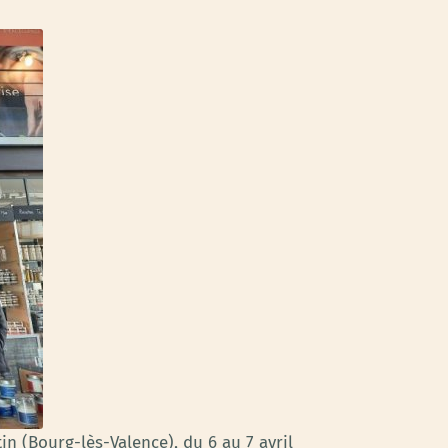
in (Bourg-lès-Valence), du 6 au 7 avril