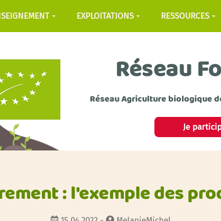
NSEIGNEMENT
EXPLOITATIONS
RESSOURCES
Réseau F
Réseau Agriculture biologique d
Je partici
ement : l'exemple des pro
15.04.2022 -
MelanieMichel