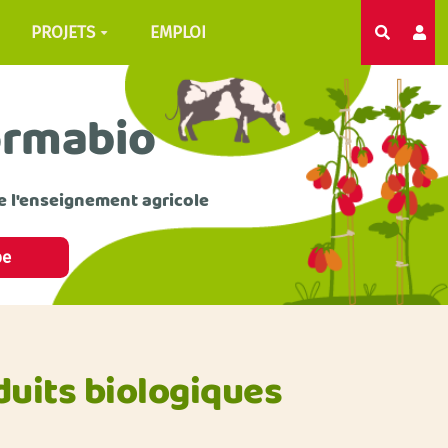
PROJETS
EMPLOI
Recherc
ormabio
e l'enseignement agricole
pe
duits biologiques