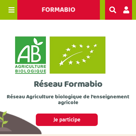
FORMABIO
R
e
c
h
e
r
c
h
e
r
Réseau Formabio
Réseau Agriculture biologique de l'enseignement
agricole
Je participe